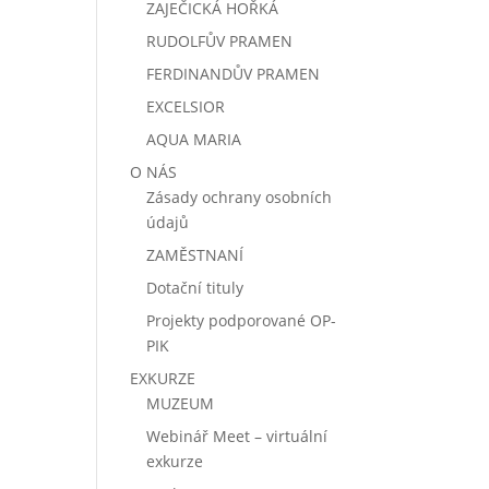
ZAJEČICKÁ HOŘKÁ
RUDOLFŮV PRAMEN
FERDINANDŮV PRAMEN
EXCELSIOR
AQUA MARIA
O NÁS
Zásady ochrany osobních
údajů
ZAMĚSTNANÍ
Dotační tituly
Projekty podporované
OP-
PIK
EXKURZE
MUZEUM
Webinář Meet – virtuální
exkurze