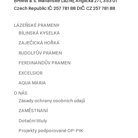
BHMW a. s. Mariánské Lázně, Anglická 271, 353 01
Czech Republic IČ: 257 781 88 DIČ: CZ 257 781 88
LÁZEŇSKÉ PRAMENY
BÍLINSKÁ KYSELKA
ZAJEČICKÁ HOŘKÁ
RUDOLFŮV PRAMEN
FERDINANDŮV PRAMEN
EXCELSIOR
AQUA MARIA
O NÁS
Zásady ochrany osobních údajů
ZAMĚSTNANÍ
Dotační tituly
Projekty podporované
OP-PIK