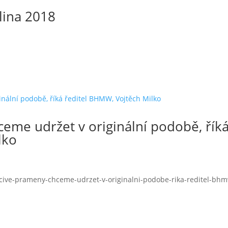
lina 2018
eme udržet v originální podobě, řík
lko
ecive-prameny-chceme-udrzet-v-originalni-podobe-rika-reditel-bh