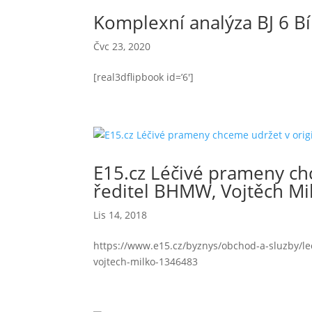
Komplexní analýza BJ 6 Bí
Čvc 23, 2020
[real3dflipbook id=’6′]
E15.cz Léčivé prameny chc
ředitel BHMW, Vojtěch Mi
Lis 14, 2018
https://www.e15.cz/byznys/obchod-a-sluzby/l
vojtech-milko-1346483