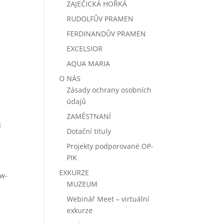
ZAJEČICKÁ HOŘKÁ
RUDOLFŮV PRAMEN
FERDINANDŮV PRAMEN
EXCELSIOR
AQUA MARIA
O NÁS
Zásady ochrany osobních
údajů
ZAMĚSTNANÍ
á
Dotační tituly
Projekty podporované
OP-
PIK
EXKURZE
mw-
MUZEUM
Webinář Meet – virtuální
exkurze