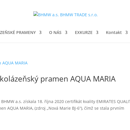
ZEŇSKÉ PRAMENY
O NÁS
EXKURZE
Kontakt
nskolázeňský pramen AQUA MARIA
BHMW a.s. získala 18. října 2020 certifikát kvality EMIRATES QUALI
n AQUA MARIA, (zdroj „Nová Marie BJ-6“), čímž se stala prvním