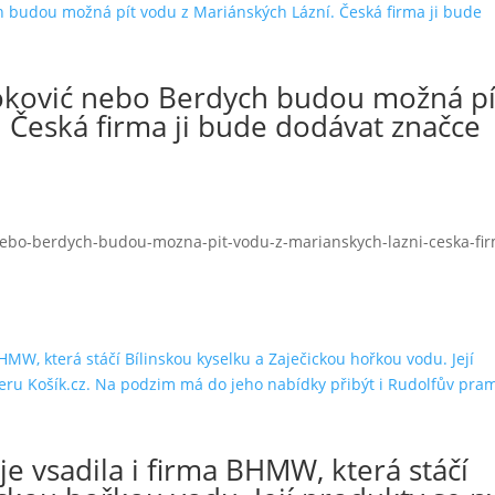
oković nebo Berdych budou možná pí
 Česká firma ji bude dodávat značce
-nebo-berdych-budou-mozna-pit-vodu-z-marianskych-lazni-ceska-fi
 vsadila i firma BHMW, která stáčí