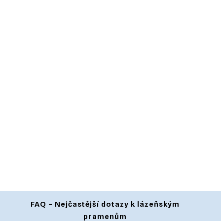
FAQ – Nejčastější dotazy k lázeňským
pramenům