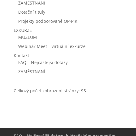
ZAMĚSTNANÍ
Dotační tituly
Projekty podporované
OP-PIK
EXKURZE
MUZEUM
Webinář Meet – virtuální exkurze
Kontakt
FAQ – Nejčastější dotazy
ZAMĚSTNANÍ
Celkový počet zobrazení stránky:
95
FAQ – Nejčastější dotazy k lázeňským pramenům